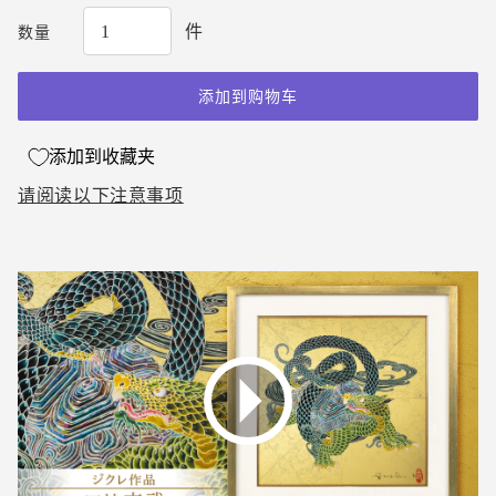
件
数量
添加到购物车
添加到收藏夹
请阅读以下注意事项
将
产
品
添
加
到
您
的
购
物