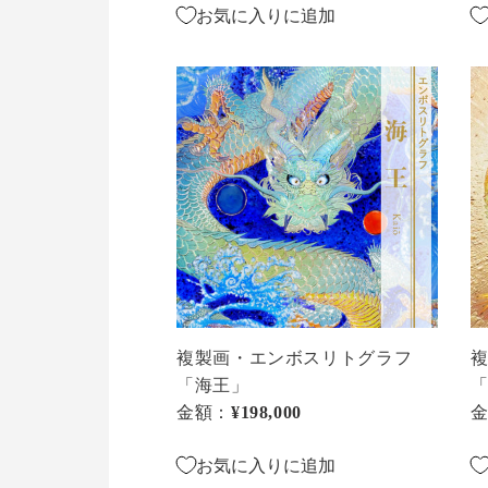
の
鳳
お気に入りに追加
扉」
複
複
製
製
画・
画
エ
エ
ン
ン
ボ
ボ
ス
ス
リ
リ
ト
ト
グ
グ
ラ
ラ
複製画・エンボスリトグラフ
フ
フ
「海王」
「海
「
金額：
通常価格
¥198,000
王」
金
の
お気に入りに追加
龍