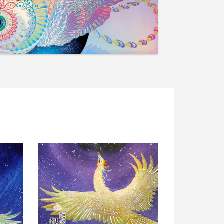
艶
金
盛
り
「銀
河
の