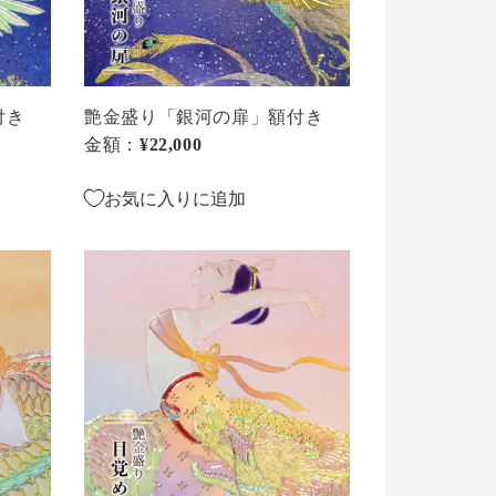
扉」
額
付
き
付き
艶金盛り「銀河の扉」額付き
金額：
通常価格
¥22,000
お気に入りに追加
艶
金
盛
り
「目
覚
め」
額
付