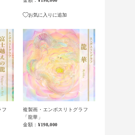
金額：
通常価格
¥198,000
河
の
お気に入りに追加
夢」
複
製
画・
エ
ン
ボ
ス
リ
ト
グ
ラ
ラフ
複製画・エンボスリトグラフ
フ
「龍華」
「龍
金額：
通常価格
¥198,000
華」