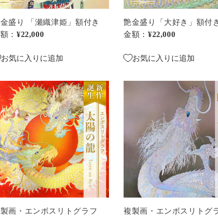
き
金盛り 「瀬織津姫」額付き
艶金盛り「大好き」額付
金額：
通常価格
¥22,000
金額：
通常価格
¥22,000
お気に入りに追加
お気に入りに追加
複
製
・
画・
エ
ン
ボ
ス
リ
ト
グ
ラ
複製画・エンボスリトグラフ
複製画・エンボスリトグ