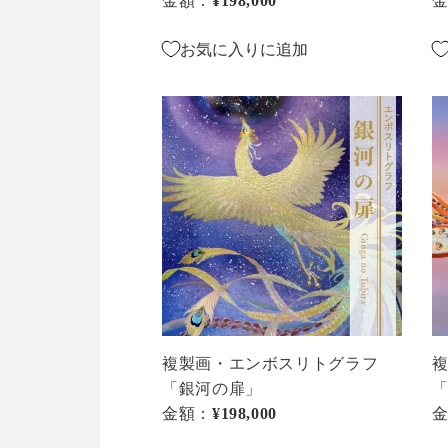
金額：
通常価格
¥198,000
じ
龍
ま
～
お気に入りに追加
り」
宝
珠
複
複
を
製
製
得
画・
画
た
エ
エ
り
ン
ン
～
ボ
ボ
ス
ス
リ
リ
ト
ト
グ
グ
ラ
ラ
複製画・エンボスリトグラフ
フ
フ
「銀河の扉」
「
「銀
「
金額：
通常価格
¥198,000
河
兆