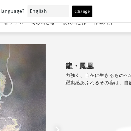
・新グッズ
陶彩画とは
複製画とは
作家紹介
龍・鳳凰
力強く、自在に生きるものへ
躍動感あふれるその姿は、自