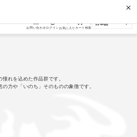
日本語
お問い合わせ
ログイン
カート
検索
お気に入り
English
中文简体字
の憧れを込めた作品群です。
然の力や「いのち」そのものの象徴です。