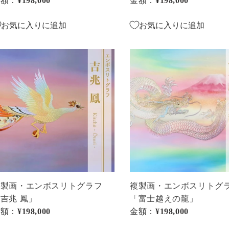
金額：
通常価格
¥198,000
金額：
通常価格
¥198,000
士
に
お気に入りに追加
お気に入りに追加
虹
龍
複
～
製
希
・
画・
望
エ
の
ン
」
地
ボ
へ
ス
～」
リ
ト
グ
ラ
複製画・エンボスリトグラフ
複製画・エンボスリトグ
フ
吉兆 鳳」
「富士越えの龍」
吉
「富
金額：
通常価格
¥198,000
金額：
通常価格
¥198,000
士