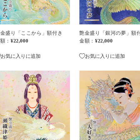
」
夢」
額
付
き
艶金盛り「ここから」額付き
艶金盛り「銀河の夢」額
金額：
通常価格
¥22,000
金額：
通常価格
¥22,000
お気に入りに追加
お気に入りに追加
艶
金
盛
り
瀬
「大
好
き」
」
額
付