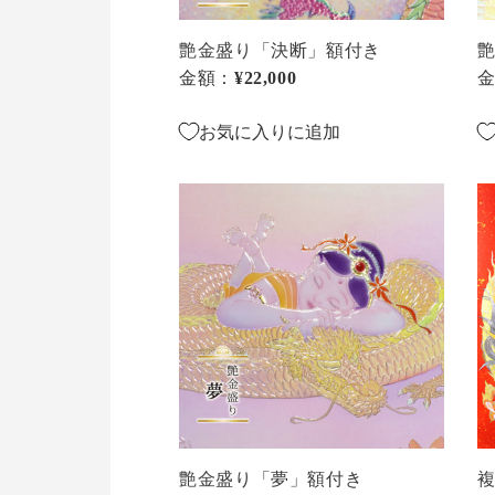
付
き
艶金盛り「決断」額付き
艶
金額：
通常価格
¥22,000
お気に入りに追加
艶
複
金
製
盛
画
り
エ
「夢」
ン
額
ボ
付
ス
き
リ
ト
グ
ラ
艶金盛り「夢」額付き