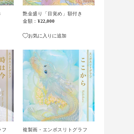
き
き
艶金盛り「目覚め」額付き
金額：
通常価格
¥22,000
お気に入りに追加
複
製
画・
エ
ン
ボ
ス
リ
ト
グ
ラ
ラフ
複製画・エンボスリトグラフ