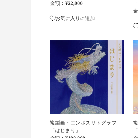
フ
金額：
通常価格
¥22,000
「
陽
お気に入りに追加
の
龍
複
複
製
製
画・
画
エ
エ
ン
ン
ボ
ボ
ス
ス
リ
リ
ト
ト
グ
グ
ラ
ラ
複製画・エンボスリトグラフ
フ
フ
「はじまり」
「は
「