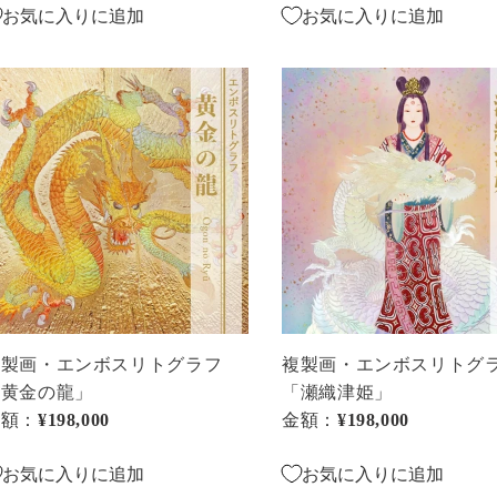
」
越
お気に入りに追加
お気に入りに追加
え
の
複
龍」
製
・
画・
エ
ン
ボ
ス
リ
ト
グ
ラ
複製画・エンボスリトグラフ
複製画・エンボスリトグ
フ
「黄金の龍」
「瀬織津姫」
黄
「瀬
金額：
通常価格
¥198,000
金額：
通常価格
¥198,000
織
津
お気に入りに追加
お気に入りに追加
」
姫」