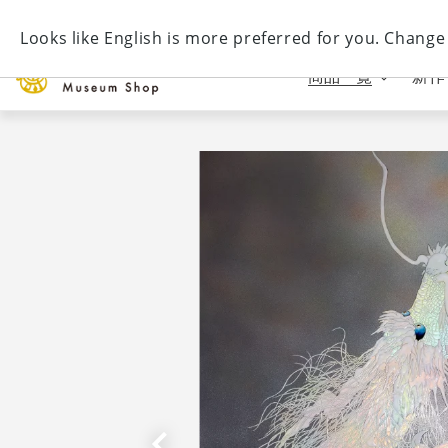
コ
唯一無二の芸術 "陶彩画" 販売サイト
ン
テ
商品一覧
新作
ン
ツ
に
ス
キ
ッ
プ
す
る