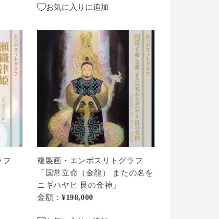
お気に入りに追加
複
製
画・
エ
ン
ボ
ス
リ
ト
グ
ラ
ラフ
複製画・エンボスリトグラフ
フ
「国常立命（金龍） またの名を
「国
ニギハヤヒ 艮の金神」
常
金額：
通常価格
¥198,000
立
命