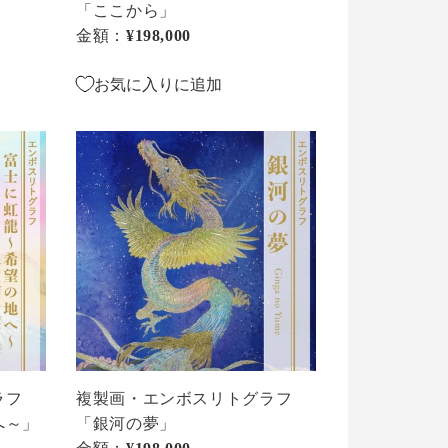
フ
「ここから」
「こ
金額：
通常価格
¥198,000
こ
か
お気に入りに追加
ら」
複
製
画・
エ
ン
ボ
ス
リ
ト
グ
ラ
ラフ
複製画・エンボスリトグラフ
フ
へ～」
「銀河の夢」
「銀