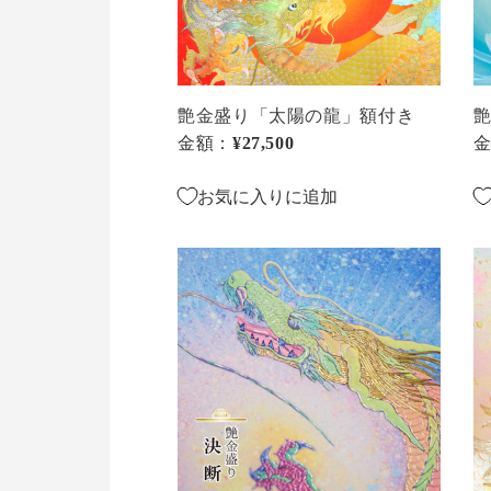
龍」
ら
額
額
付
付
き
き
艶金盛り「太陽の龍」額付き
金額：
通常価格
¥27,500
お気に入りに追加
艶
艶
金
金
盛
盛
り
り
「決
「
断」
織
額
津
付
姫
き
額