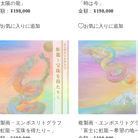
フ
「太陽の龍」
「時は今」
太
「時
金額：
通常価格
¥198,000
金額：
通常価格
¥198,000
は
今」
お気に入りに追加
お気に入りに追加
」
複
製
・
画・
エ
ン
ボ
ス
リ
ト
グ
ラ
複製画・エンボスリトグラフ
複製画・エンボスリトグ
フ
「虹龍～宝珠を得たり～」
「富士に虹龍～希望の地
虹
「富