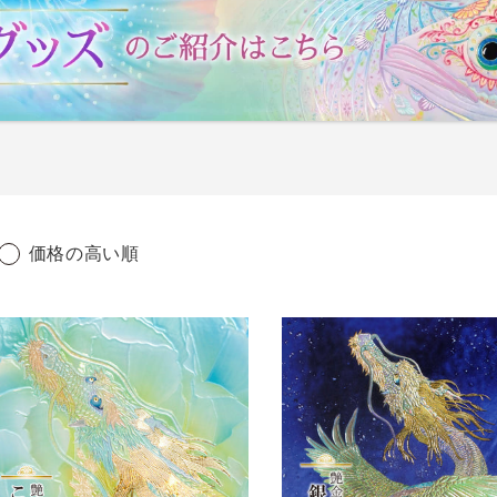
価格の高い順
艶
金
盛
り
こ
「銀
河
の