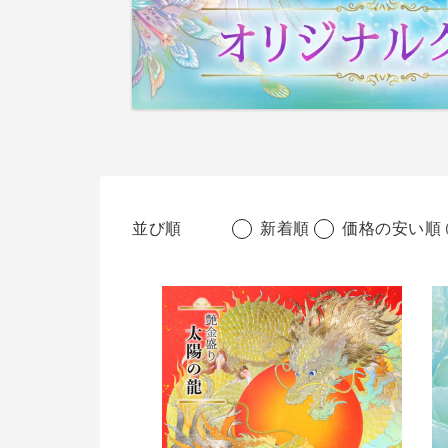
並び順
新着順
価格の安い順
艶
艶
金
金
盛
盛
り
り
「太
「
陽
こ
の
か