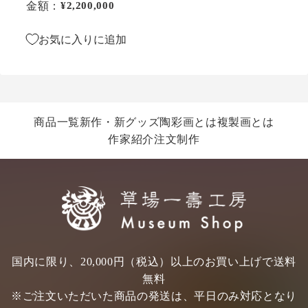
金額：
通常価格
¥2,200,000
お気に入りに追加
商品一覧
新作・新グッズ
陶彩画とは
複製画とは
作家紹介
注文制作
国内に限り、20,000円（税込）以上のお買い上げで送料
無料
※ご注文いただいた商品の発送は、平日のみ対応となり