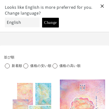
コ
唯一無二の芸術 "陶彩画" 販売サイト
ン
テ
ン
お気に入り
検索
カート
ツ
に
ス
キ
ッ
プ
並び順
す
新着順
価格の安い順
価格の高い順
る
大
陶
判
彩
ポ
画
ス
吉
ト
祥