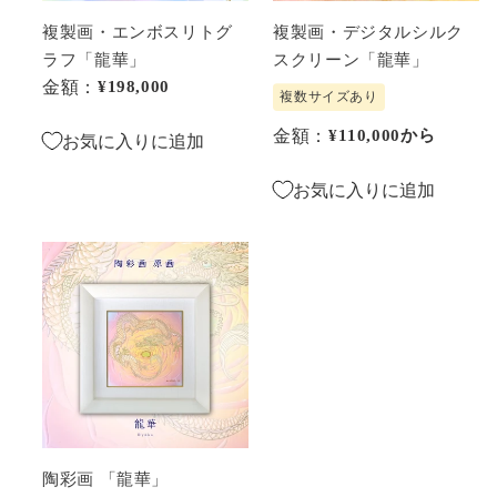
リ
シ
函
ト
ル
複製画・エンボスリトグ
複製画・デジタルシルク
便
グ
ク
ラフ「龍華」
スクリーン「龍華」
対
ラ
ス
金額：
通常価格
¥198,000
複数サイズあり
応】
フ
ク
金額：
通常価格
¥110,000
から
「龍
リ
お気に入りに追加
華」
ー
お気に入りに追加
ン
「龍
華」
陶
彩
画
「龍
華」
陶彩画 「龍華」