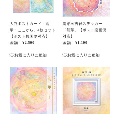
カ
ス
ー
テ
ド
ッ
「龍
カ
大判ポストカード「龍
陶彩画吉祥ステッカー
華・
ー
華・ここから」4枚セット
「龍華」【ポスト投函便
こ
「龍
【ポスト投函便対応】
対応】
こ
華」
金額：
通常価格
¥2,500
金額：
通常価格
¥1,100
か
【ポ
ら」
ス
お気に入りに追加
お気に入りに追加
4
ト
枚
投
複
複
セ
函
製
製
ッ
便
画・
画・
ト
対
エ
デ
【ポ
応】
ン
ジ
ス
ボ
タ
ト
ス
ル
投