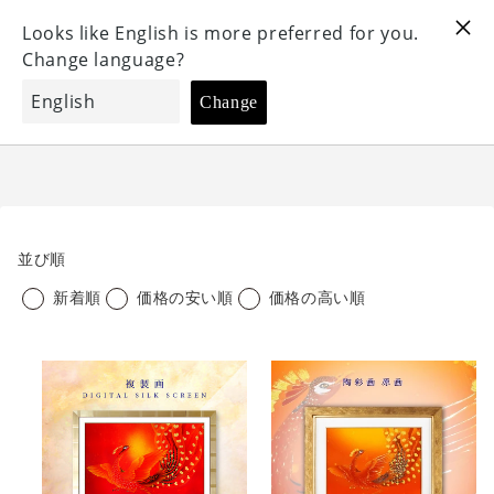
コ
唯一無二の芸術 "陶彩画" 販売サイト
ン
テ
ン
お気に入り
検索
カート
ツ
に
ス
キ
ッ
プ
並び順
す
新着順
価格の安い順
価格の高い順
る
複
陶
製
彩
画・
画
デ
「新
ジ
生」