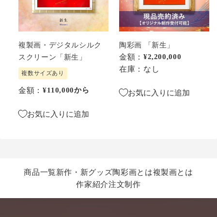
タ
ル
シ
ル
複製画・デジタルシルク
陶彩画 「新生」
ク
金額：
通常価格
¥2,200,000
スクリーン「新生」
ス
在庫：なし
複数サイズあり
ク
金額：
通常価格
¥110,000
から
リ
お気に入りに追加
ー
お気に入りに追加
ン
「新
生」
商品一覧
新作・新グッズ
陶彩画とは
複製画とは
作家紹介
注文制作